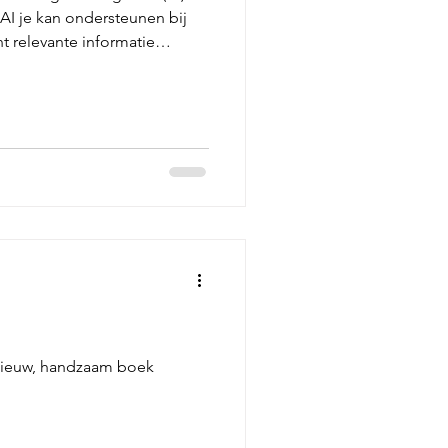
AI je kan ondersteunen bij
besteding. Denk hierbij aan:
 nieuw, handzaam boek