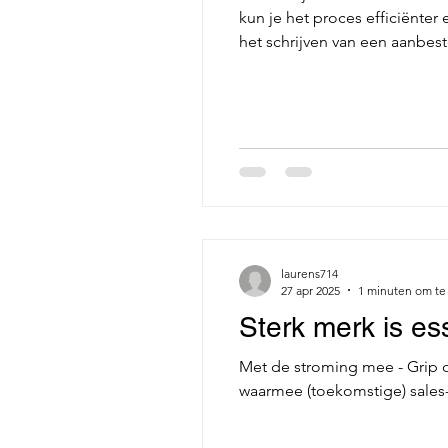
kun je het proces efficiënte
het schrijven van een aanbesteding. 1. Informatie verza
verzamelen uit verschillende 
Markto
laurens714
27 apr 2025
1 minuten om te
Sterk merk is ess
Met de stroming mee - Grip 
waarmee (toekomstige) sales-.