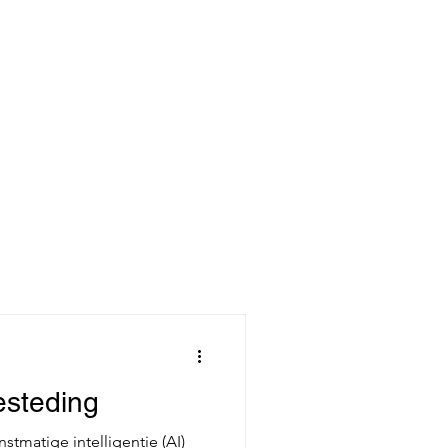
esteding
tmatige intelligentie (AI)