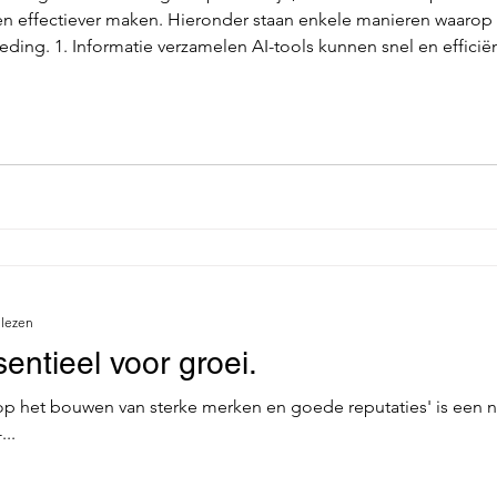
r en effectiever maken. Hieronder staan enkele manieren waarop 
melen AI-tools kunnen snel en efficiënt relevante informatie
bronnen. Dit helpt je om een solide basis te leggen voor je aan
 lezen
entieel voor groei.
op het bouwen van sterke merken en goede reputaties' is een
..