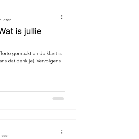
e lezen
at is jullie
fferte gemaakt en de klant is
ans dat denk je). Vervolgens
 lezen