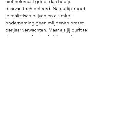
niet helemaal goed, dan heb je 
daarvan toch geleerd. Natuurlijk moet 
je realistisch blijven en als mkb-
onderneming geen miljoenen omzet 
per jaar verwachten. Maar als jij durft te 
dromen en daadwerkelijk goed 
onderzoekt hoe je deze dromen 
werkelijkheid kunt laten worden, dan 
zal dat goed zijn voor de groei van je 
business en de ontwikkeling van jou en 
je team.
Tip 14: Houd je missie en visie in 
gedachten
Je missie en visie zijn belangrijke 
pijlers in je strategie. Je maakt keuzes 
op basis van welke kant je met je 
business op wilt. Misschien heb jij wel 
een hele ecologische en 