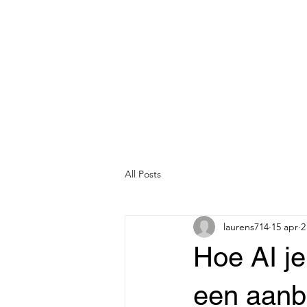
All Posts
laurens714
15 apr
2
Hoe AI je
een aanb