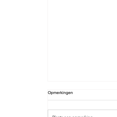
Sterk merk is essentieel voor
Opmerkingen
groei.
Met de stroming mee - Grip op
het bouwen van sterke merken en