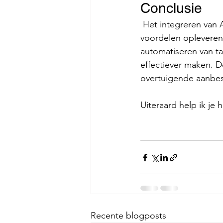
Conclusie
 Het integreren van AI in het proces van het schrijven van een aanbesteding kan aanzienlijke 
voordelen opleveren.
automatiseren van ta
effectiever maken. 
overtuigende aanbes
Uiteraard help ik je 
Recente blogposts