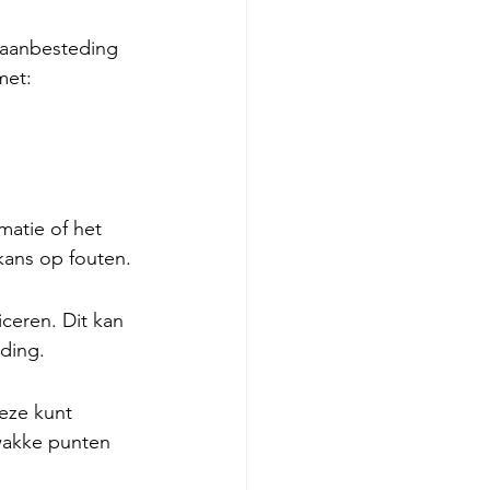
met:
kans op fouten.
eding.
zwakke punten 