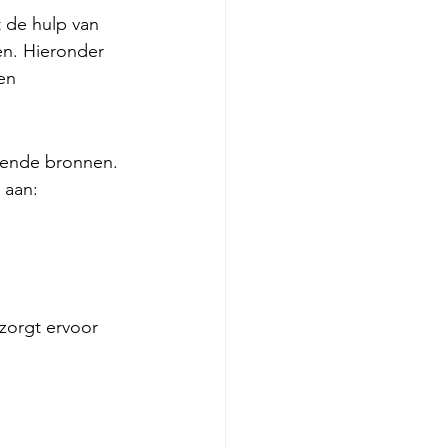
 de hulp van 
ken. Hieronder 
en 
 aan: