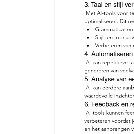
3. Taal en stijl v
 Met AI-tools voor tekstcorrectie en -verbetering kun je de taal en stijl van je aanbesteding 
optimaliseren. Dit r
Grammatica- en 
Stijl- en toonad
Verbeteren van 
4. Automatiseren 
 AI kan repetitieve taken automatiseren, zoals het invullen van standaardinformatie of het 
genereren van veelvo
5. Analyse van e
 AI kan eerdere aanbestedingen analyseren om trends en patronen te identificeren. Dit kan 
waardevolle inzichte
6. Feedback en r
 AI-tools kunnen feedback geven op je conceptaanbesteding, waardoor je deze kunt 
verbeteren voordat j
en het aanbrengen va