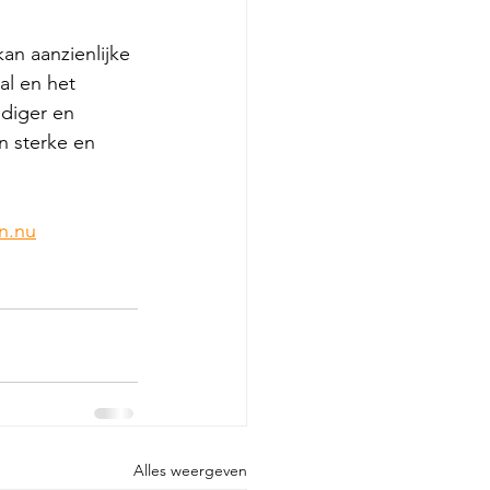
al en het 
diger en 
n sterke en 
n.nu
Alles weergeven