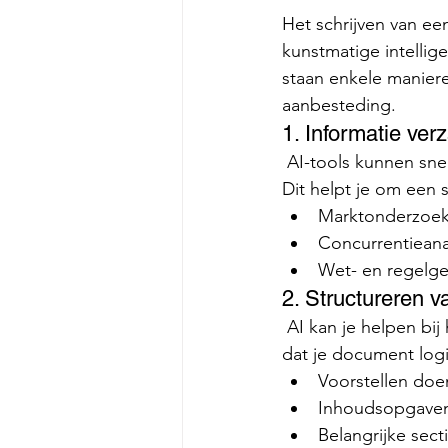
Het schrijven van ee
kunstmatige intellige
staan enkele maniere
aanbesteding.
1. Informatie ve
 AI-tools kunnen snel en efficiënt relevante informatie verzamelen uit verschillende bronnen. 
Dit helpt je om een 
Marktonderzoe
Concurrentieana
Wet- en regelge
2. Structureren v
 AI kan je helpen bij het structureren van de inhoud van je aanbesteding. Dit zorgt ervoor 
dat je document logis
Voorstellen doe
Inhoudsopgave
Belangrijke sec