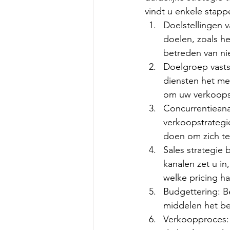
vindt u enkele stapp
Doelstellingen v
doelen, zoals h
betreden van n
Doelgroep vasts
diensten het me
om uw verkoopst
Concurrentieana
verkoopstrategi
doen om zich te
Sales strategie
kanalen zet u in
welke pricing ha
Budgettering: B
middelen het be
Verkoopproces: 