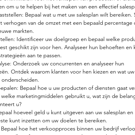
en om u te helpen bij het maken van een effectief salesp
aststellen: Bepaal wat u met uw salesplan wilt bereiken. S
et verhogen van de omzet met een bepaald percentage o
ieuwe markten.
tellen: Identificeer uw doelgroep en bepaal welke produ
est geschikt zijn voor hen. Analyseer hun behoeften en
rategieën aan te passen.
lyse: Onderzoek uw concurrenten en analyseer hun 
eën. Ontdek waarom klanten voor hen kiezen en wat uw b
 onderscheiden.
 bepalen: Bepaal hoe u uw producten of diensten gaat v
, welke marketingmiddelen gebruikt u, wat zijn de belang
nteert u?
epaal hoeveel geld u kunt uitgeven aan uw salesplan en
ste kunt inzetten om uw doelen te bereiken.
Bepaal hoe het verkoopproces binnen uw bedrijf verloo