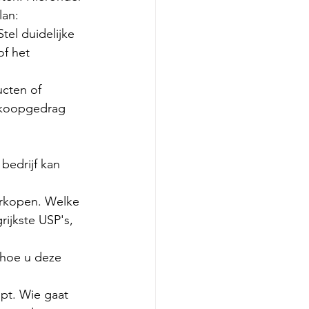
lan:
tel duidelijke 
f het 
cten of 
 koopgedrag 
edrijf kan 
erkopen. Welke 
rijkste USP's, 
 hoe u deze 
pt. Wie gaat 